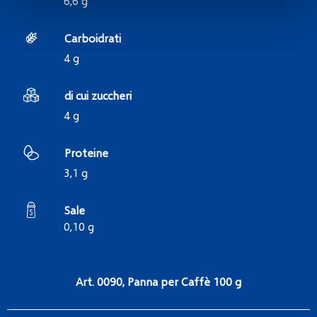
6,6 g
Carboidrati
4 g
di cui zuccheri
4 g
Proteine
3,1 g
Sale
0,10 g
Art. 0090, Panna per Caffè 100 g