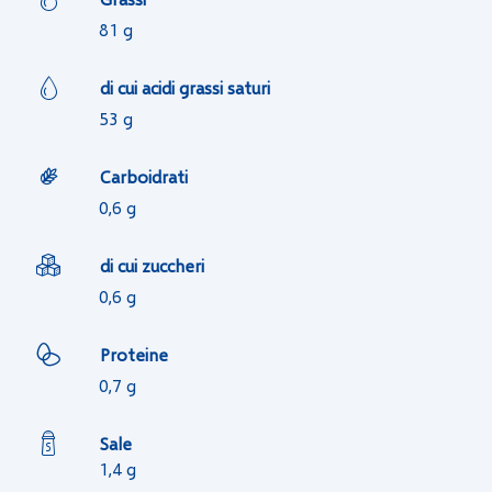
81 g
di cui acidi grassi saturi
53 g
Carboidrati
0,6 g
di cui zuccheri
0,6 g
Proteine
0,7 g
Sale
1,4 g