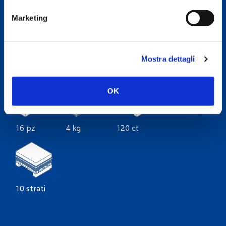
Cod. EAN/Cartone 4034900011701
Marketing
Logistica
Mostra dettagli
OK
16 pz
4 kg
120 ct
10 strati