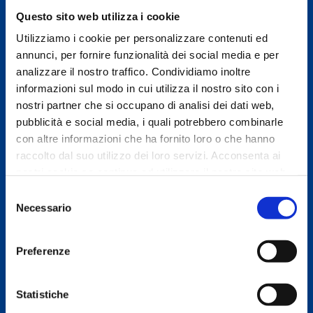
0,6 g
Questo sito web utilizza i cookie
Utilizziamo i cookie per personalizzare contenuti ed
di cui zuccheri
annunci, per fornire funzionalità dei social media e per
0,6 g
analizzare il nostro traffico. Condividiamo inoltre
informazioni sul modo in cui utilizza il nostro sito con i
Proteine
nostri partner che si occupano di analisi dei dati web,
pubblicità e social media, i quali potrebbero combinarle
0,7 g
con altre informazioni che ha fornito loro o che hanno
raccolto dal suo utilizzo dei loro servizi. Acconsenta ai
Sale
nostri cookie se continua ad utilizzare il nostro sito web.
< 0,01 g
Selezione
Necessario
del
consenso
Art. 1170, Burro Fiore Bavarese tradizionale 250 g
Preferenze
Cod. EAN/Articolo 4034900001702
Statistiche
Materiale dell'imballaggio: incarto C/PAP 80 CARTA