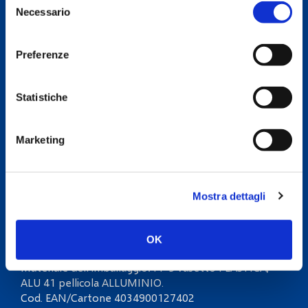
di cui zuccheri
Necessario
del
3,2 g
consenso
Preferenze
Proteine
2,5 g
Statistiche
Sale
0,10 g
Marketing
Art. 2740, Panna non zuccherata da montare e per cucinare
UHT, 30% grassi - 200 ml
Mostra dettagli
OK
Cod. EAN/Articolo 4034900027405
Materiale dell'imballaggio: PP 5 vasetto PLASTICA,
ALU 41 pellicola ALLUMINIO.
Cod. EAN/Cartone 4034900127402