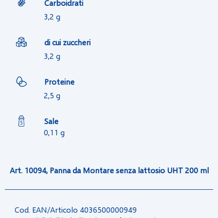
Carboidrati
3,2 g
di cui zuccheri
3,2 g
Proteine
2,5 g
Sale
0,11 g
Art. 10094, Panna da Montare senza lattosio UHT 200 ml
Cod. EAN/Articolo 4036500000949