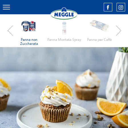
e, più
Panna non
Panna Montata Spray
Panna per Caffè
Pan
almare
Zuccherata