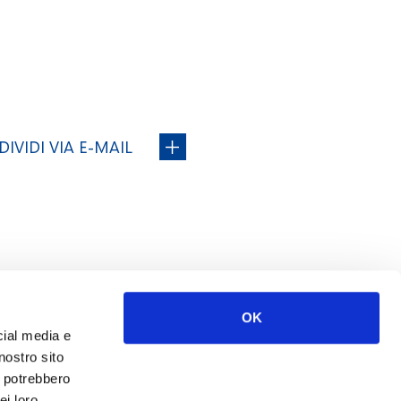
IVIDI VIA E-MAIL
OK
cial media e
nostro sito
wing
i potrebbero
ei loro