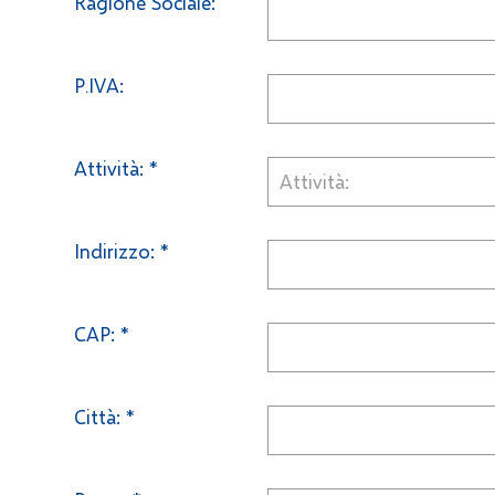
Ragione Sociale:
P.IVA:
Attività:
*
Indirizzo:
*
CAP:
*
Città:
*