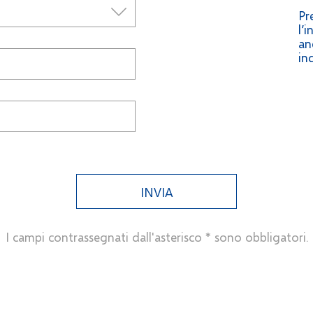
Pr
l’
an
in
INVIA
I campi contrassegnati dall'asterisco * sono obbligatori.