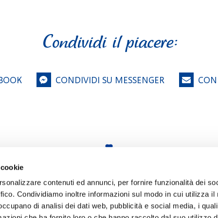
Condividi il piacere:
EBOOK
CONDIVIDI SU MESSENGER
COND
 cookie
rsonalizzare contenuti ed annunci, per fornire funzionalità dei so
ffico. Condividiamo inoltre informazioni sul modo in cui utilizza il 
enda
Contatti
Impressum
Privacy Policy
Whistleblo
 occupano di analisi dei dati web, pubblicità e social media, i qual
azioni che ha fornito loro o che hanno raccolto dal suo utilizzo d